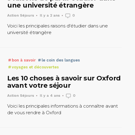
une université étrangère
Action Séjours
Il y a 2 ans
0
Voici les principales raisons d'étudier dans une
université étrangère
bon à savoir
le coin des langues
voyages et découvertes
Les 10 choses à savoir sur Oxford
avant votre séjour
Action Séjours
Il y a 4 ans
0
Voici les principales informations à connaître avant
de vous rendre à Oxford