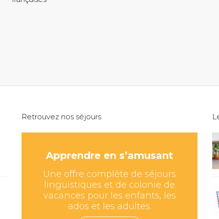
Retrouvez nos séjours
L
Apprendre en s’amusant
Une offre complète de séjours
linguistiques et de colonie de
vacances pour les enfants, les
ados et les adultes.