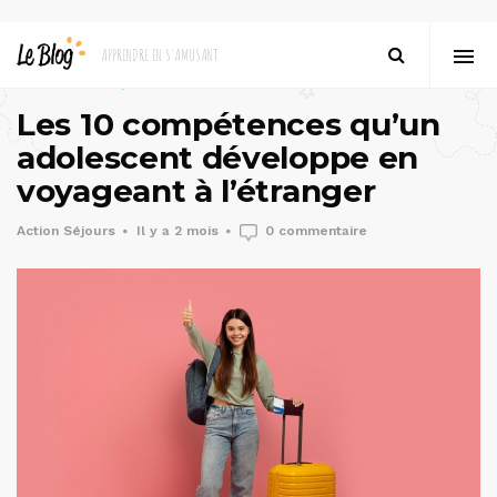
au tour des passions
bon à savoir
6054 vues
Les 10 compétences qu’un
adolescent développe en
voyageant à l’étranger
Action Séjours
Il y a 2 mois
0 commentaire