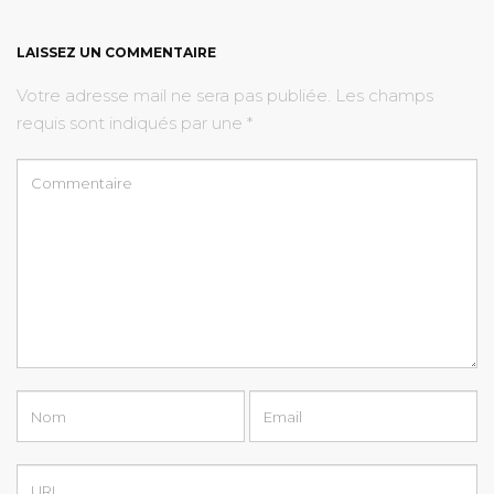
LAISSEZ UN COMMENTAIRE
Votre adresse mail ne sera pas publiée. Les champs
requis sont indiqués par une *
bon à savoir
voyages et découvertes
Tout savoir sur le Jet
Lag ou syndrome du
décalage horaire
Action Séjours
Il y a 1 an
0
Voici les toutes les informations sur le Jet Lag