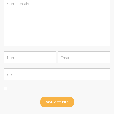
bon à savoir
voyages et découvertes
Tout savoir sur le Jet
Lag ou syndrome du
décalage horaire
Action Séjours
Il y a 1 an
0
Voici les toutes les informations sur le Jet Lag
Lire plus