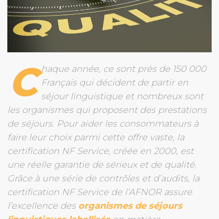
C
haque année, ce sont près de 150 000
Français qui décident de partir en
séjour linguistique et nombreux sont
les organismes qui proposent des prestations
de séjours. Pour aider les consommateurs à
faire leur choix parmi cette offre vaste, la
certification NF Service, créée en 2000, est
une réelle garantie de sérieux et de qualité.
Grâce à une série de contrôles et d’audits, la
certification NF Service de l’AFNOR assure
l’excellence des
organismes de séjours