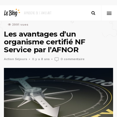
bon à savoir
le coin des langues
voyages et découvertes
2991 vues
Les avantages d’un
organisme certifié NF
Service par l’AFNOR
Action Séjours
Il y a 8 ans
0 commentaire