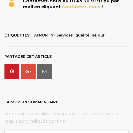
Contactez-nous au 01 45 30 91 91 ou par
mail en cliquant
Contactez-nous
!
ÉTIQUETTES :
AFNOR
NF Services
qualité
séjour
PARTAGER CET ARTICLE
LAISSEZ UN COMMENTAIRE
Votre adresse mail ne sera pas publiée. Les champs
requis sont indiqués par une *